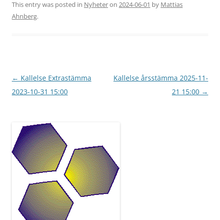
This entry was posted in
Nyheter
on
2024-06-01
by
Mattias
Ahnberg
.
Post
←
Kallelse Extrastämma
Kallelse årsstämma 2025-11-
navigation
2023-10-31 15:00
21 15:00
→