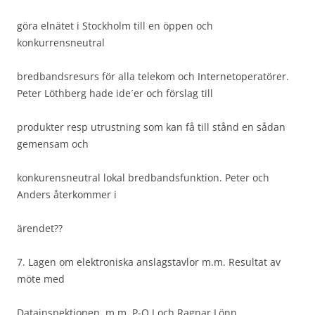
göra elnätet i Stockholm till en öppen och
konkurrensneutral
bredbandsresurs för alla telekom och Internetoperatörer.
Peter Löthberg hade ide´er och förslag till
produkter resp utrustning som kan få till stånd en sådan
gemensam och
konkurensneutral lokal bredbandsfunktion. Peter och
Anders återkommer i
ärendet??
7. Lagen om elektroniska anslagstavlor m.m. Resultat av
möte med
Datainspektionen. m.m. P-O J och Ragnar Lönn